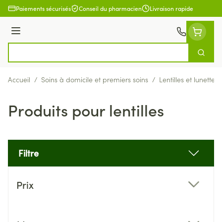
Aller au contenu
Paiements sécurisés
Conseil du pharmacien
Livraison rapide
Menu
Cherch
Rechercher
Accueil
/
Soins à domicile et premiers soins
/
Lentilles et lunettes
Produits pour lentilles
Filtre
Passer à la liste des produits
Prix
filter