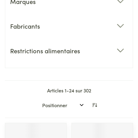
Marques
filter
Fabricants
filter
Restrictions alimentaires
filter
Articles
1
-
24
sur
302
Trier par: