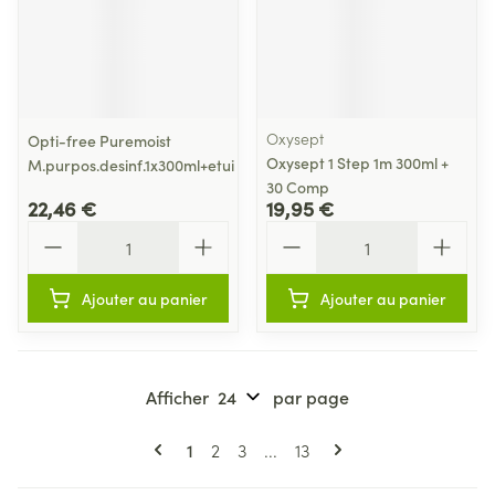
Oxysept
Opti-free Puremoist
Oxysept 1 Step 1m 300ml +
M.purpos.desinf.1x300ml+etui
30 Comp
22,46 €
19,95 €
Quantité
Quantité
Ajouter au panier
Ajouter au panier
Afficher
par page
Pages
Vous lisez actuellement la page
Page
Page
Page
1
2
3
...
13