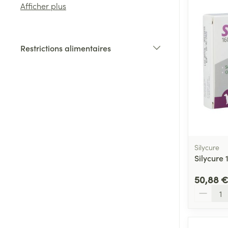
Afficher plus
Cheveux
Restrictions alimentaires
Piluliers et acc
filter
Soins du visag
Taches de pigm
Peau sensible -
Peau mixte
Silycure
Silycure
Peau terne
Afficher plus
50,88 €
Quantité
Ronflement