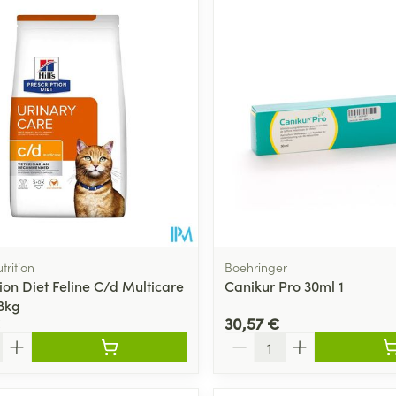
utrition
Boehringer
ion Diet Feline C/d Multicare
Canikur Pro 30ml 1
8kg
30,57 €
Quantité