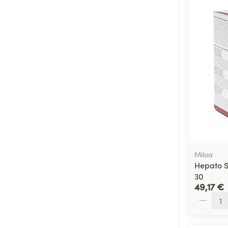
Miloa
Hepato 
30
49,17 €
Quantité