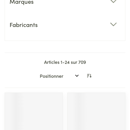
Marques
filter
Fabricants
filter
Articles
1
-
24
sur
709
Trier par: