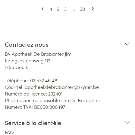
Pages
Vous lisez actuellement la page
Page
Page
Page
1
2
3
...
30
Contactez nous
BV Apotheek De Brabanter Jim
Edingsesteenweg 113
1755
Gooik
Téléphone:
02 532 46 48
Courriel:
apotheekdebrabanter@
skynet.be
Numéro de licence:
232401
Pharmacien responsable:
Jim De Brabanter
Numéro TVA:
BE0501800497
Service à la clientèle
FAQ