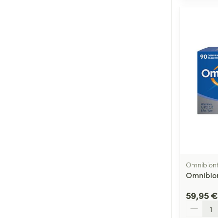
Omnibion
Omnibion
59,95 €
Quantité