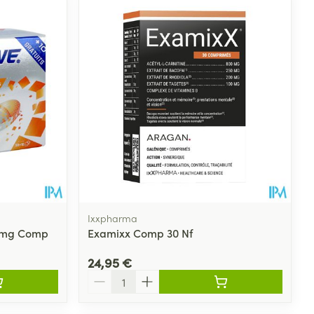
Eau micellaire
s
Yeux
s
Afficher plus
ti-insectes
Senteur
Ixxpharma
30mg Comp
Examixx Comp 30 Nf
24,95 €
Quantité
CBD