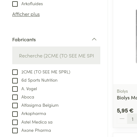
Tablettes
Arkofluides
appareils aéro
Pieds et jambe
Crème, gel et 
Afficher plus
Accessoires aé
Pieds secs, call
crevasses
Oxygène
Système respir
Ampoules
Fabricants
filter
Callosités
Cors
Muscles et arti
Afficher plus
2CME (TO SEE ME SPRL)
6d Sports Nutrition
Infections
Aiguilles et ser
A. Vogel
Biolys
Seringues
Spécifiquement
Aboca
Biolys M
hommes
Alfasigma Belgium
Solution inject
5,95 €
Poux
Arkopharma
Soins du corps
Aiguilles
Quantité
Astel Medica sa
Déodorants
Aiguilles stylo
Axone Pharma
Diagnostiques
Soins du visag
Afficher plus