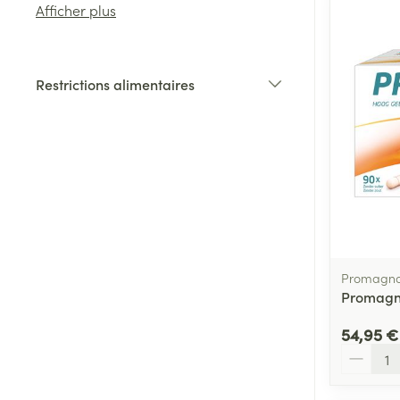
Afficher plus
Cheveux
Restrictions alimentaires
Piluliers et acc
filter
Soins du visag
Taches de pigm
Peau sensible -
Peau mixte
Promagno
Peau terne
Promagn
Afficher plus
54,95 €
Quantité
Ronflement