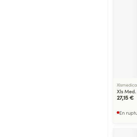
Xlsmedica
Xls Med.
27,15 €
En rupt