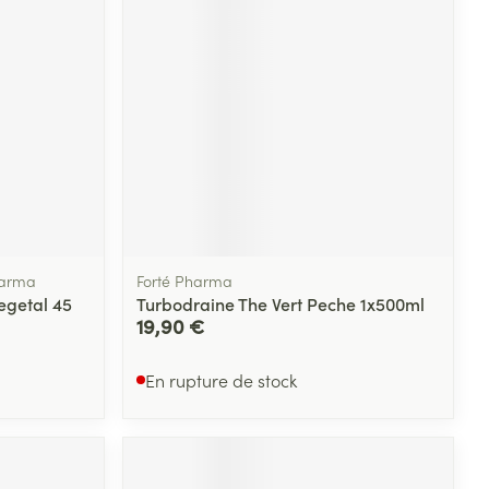
Yeux
s
Afficher plus
ti-insectes
Senteur
harma
Forté Pharma
egetal 45
Turbodraine The Vert Peche 1x500ml
19,90 €
En rupture de stock
CBD