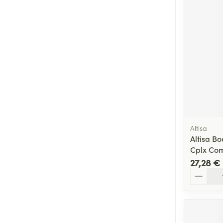
Cheveux
Piluliers et acc
Soins du visag
Taches de pigm
Peau sensible -
Peau mixte
Altisa
Peau terne
Altisa Bo
Cplx Co
Afficher plus
27,28 €
Quantité
Ronflement