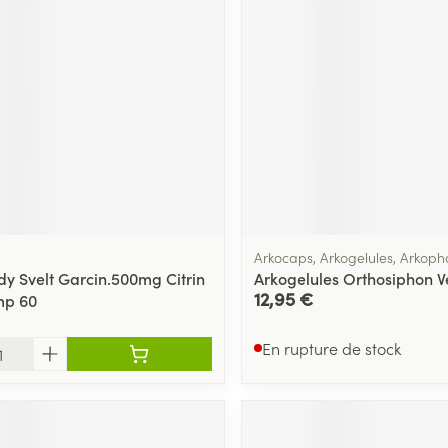
Massage
Afficher plus
Afficher plu
essoires
Masques chirurgique
e
Compléments
Répulsifs an
nutritionnels
entation
 peau irritée
Arkocaps, Arkogelules, Arkop
dy Svelt Garcin.500mg Citrin
Arkogelules Orthosiphon V
12,95 €
mp 60
En rupture de stock
Autobronzants
Rasage