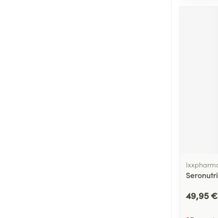
Ixxpharm
Seronutr
49,95 €