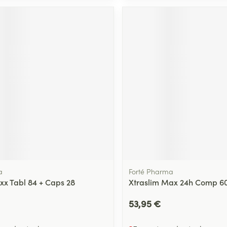
a
Forté Pharma
ixx Tabl 84 + Caps 28
Xtraslim Max 24h Comp 60
53,95 €