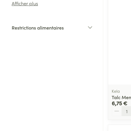
Afficher plus
Cheveux
Restrictions alimentaires
Piluliers et acc
filter
Soins du visag
Taches de pigm
Peau sensible -
Peau mixte
Kela
Peau terne
Talc Men
Afficher plus
6,75 €
Quantité
Ronflement