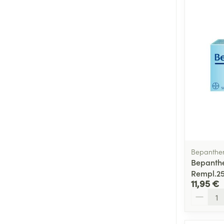
Bepanthe
Bepanth
Rempl.2
11,95 €
Quantité