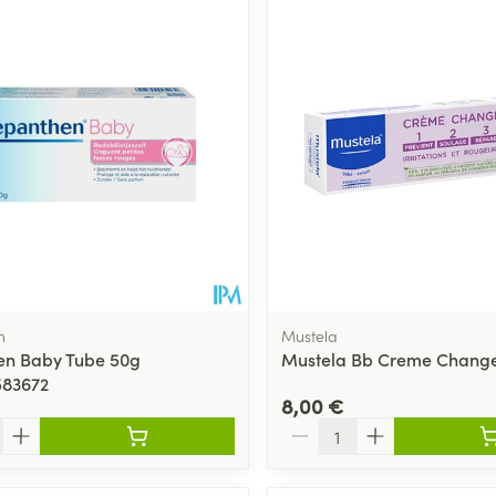
n
Mustela
en Baby Tube 50g
Mustela Bb Creme Change
583672
8,00 €
Quantité