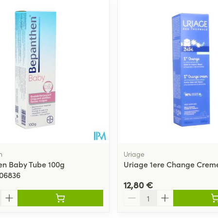
n
Uriage
en Baby Tube 100g
Uriage 1ere Change Crem
306836
12,80 €
Quantité