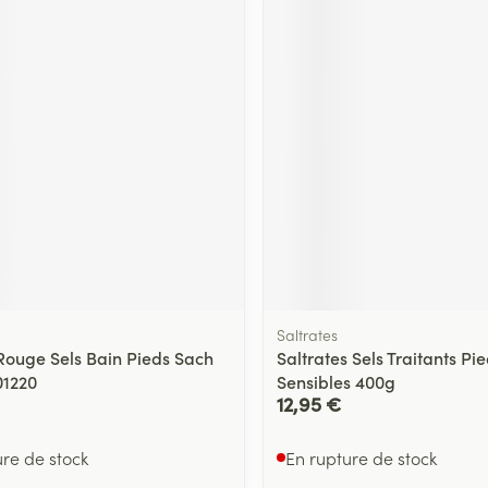
Massage
Afficher plus
Afficher plu
essoires
Masques chirurgique
e
Compléments
Répulsifs an
nutritionnels
entation
 peau irritée
Saltrates
 Rouge Sels Bain Pieds Sach
Saltrates Sels Traitants Pi
01220
Sensibles 400g
12,95 €
Autobronzants
Rasage
ure de stock
En rupture de stock