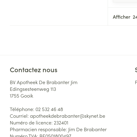
Afficher
Contactez nous
BV Apotheek De Brabanter Jim
Edingsesteenweg 113
1755
Gooik
Téléphone:
02 532 46 48
Courriel:
apotheekdebrabanter@
skynet.be
Numéro de licence:
232401
Pharmacien responsable:
Jim De Brabanter
Numéro TVA:
BE0501800497