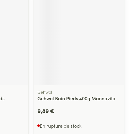
Yeux
s
Afficher plus
ti-insectes
Senteur
Gehwol
eds
Gehwol Bain Pieds 400g Mannavita
9,89 €
CBD
En rupture de stock