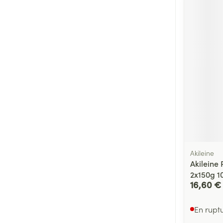
Cheveux
Piluliers et acc
Soins du visag
Taches de pigm
Peau sensible -
Peau mixte
Peau terne
Afficher plus
Akileine
Akileine
2x150g 1
16,60 €
Ronflement
En rupt