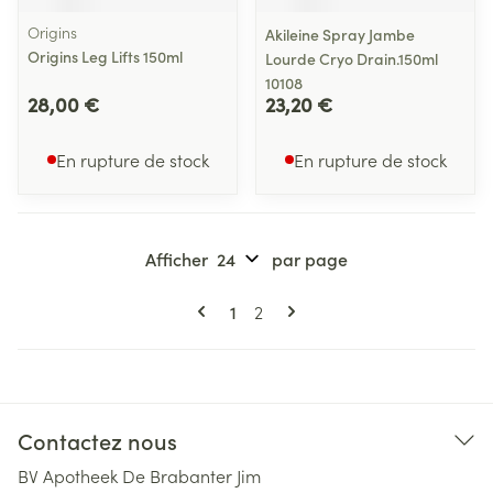
Origins
Akileine Spray Jambe
Origins Leg Lifts 150ml
Lourde Cryo Drain.150ml
10108
28,00 €
23,20 €
En rupture de stock
En rupture de stock
Afficher
par page
Pages
Vous lisez actuellement la page
Page
1
2
Contactez nous
BV Apotheek De Brabanter Jim