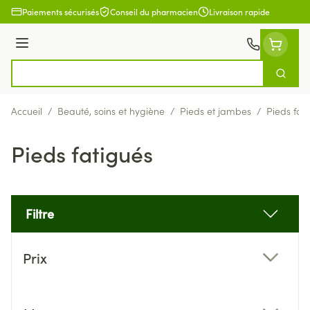
Aller au contenu
Paiements sécurisés
Conseil du pharmacien
Livraison rapide
Menu
Cherch
Rechercher
Accueil
/
Beauté, soins et hygiène
/
Pieds et jambes
/
Pieds fat
Pieds fatigués
Filtre
Passer à la liste des produits
Prix
filter