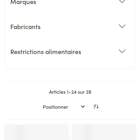
Marques
filter
Fabricants
filter
Restrictions alimentaires
filter
Articles
1
-
24
sur
28
Trier par: