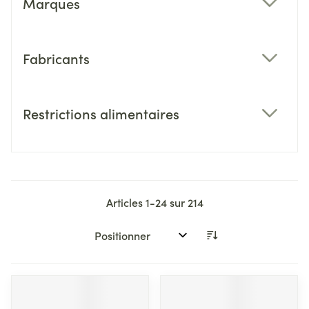
Marques
filter
Fabricants
filter
Restrictions alimentaires
filter
Articles
1
-
24
sur
214
Trier par: