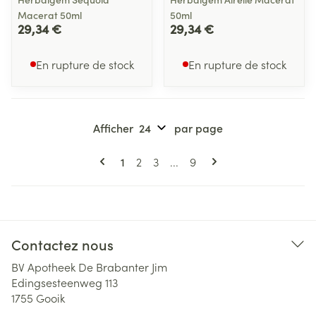
Macerat 50ml
50ml
29,34 €
29,34 €
En rupture de stock
En rupture de stock
Afficher
par page
Pages
Vous lisez actuellement la page
Page
Page
Page
1
2
3
...
9
Contactez nous
BV Apotheek De Brabanter Jim
Edingsesteenweg 113
1755
Gooik