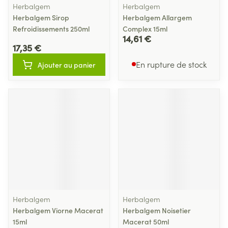
Herbalgem
Herbalgem
Herbalgem Sirop
Herbalgem Allargem
Refroidissements 250ml
Complex 15ml
14,61 €
17,35 €
En rupture de stock
Ajouter au panier
Herbalgem
Herbalgem
Herbalgem Viorne Macerat
Herbalgem Noisetier
15ml
Macerat 50ml