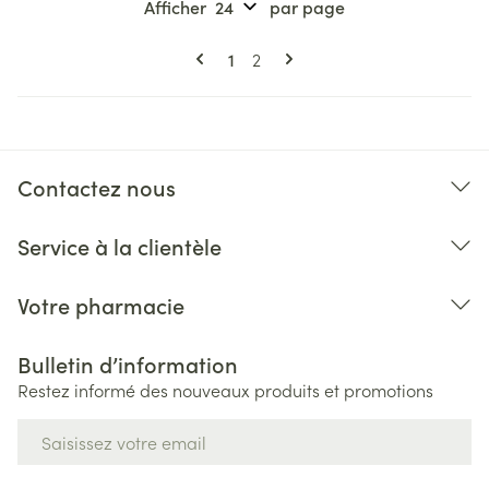
Afficher
par page
Pages
Vous lisez actuellement la page
Page
1
2
Contactez nous
Service à la clientèle
Votre pharmacie
Bulletin d’information
Restez informé des nouveaux produits et promotions
Adresse mail