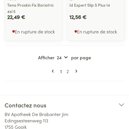
Tena Proskin Fix Bariatric
Id Expert Slip S Plus 14
4xl 5
22,49 €
12,56 €
En rupture de stock
En rupture de stock
Afficher
par page
Pages
Vous lisez actuellement la page
Page
1
2
Contactez nous
BV Apotheek De Brabanter Jim
Edingsesteenweg 113
1755
Gooik