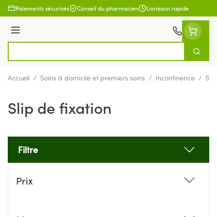
Aller au contenu
Paiements sécurisés
Conseil du pharmacien
Livraison rapide
Menu
Cherch
Rechercher
Accueil
/
Soins à domicile et premiers soins
/
Incontinence
/
Slip
Slip de fixation
Filtre
Passer à la liste des produits
Prix
filter