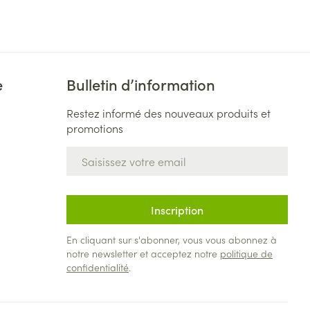
Bain et douche
Lit
Escarres
e
Voies urinaires
e
Afficher plus
e
Bulletin d’information
au soleil
xiété et stress
Arrêter de fumer
s
Restez informé des nouveaux produits et
promotions
Adresse mail
Médicaments anti-
 orthopédie:
Instruments
tumoraux
rthopédiques
t hygiène
Démaquillage et
nettoyage
Inscription
Anesthésie
 et
Lait, gel, huile et crème de
En cliquant sur s'abonner, vous vous abonnez à
on
nettoyage
notre newsletter et acceptez notre
politique de
time
Tonic - lotion
confidentialité
.
ie
Médications diverses
pieds
Eau micellaire
s