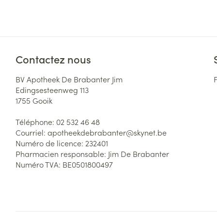
Accessoires aé
Pieds secs, call
crevasses
Oxygène
Système respir
Ampoules
Callosités
Contactez nous
Cors
Muscles et arti
BV Apotheek De Brabanter Jim
Afficher plus
Edingsesteenweg 113
1755
Gooik
Infections
Aiguilles et ser
Téléphone:
02 532 46 48
Seringues
Spécifiquement
Courriel:
apotheekdebrabanter@
skynet.be
hommes
Numéro de licence:
232401
Solution inject
Pharmacien responsable:
Jim De Brabanter
Poux
Soins du corps
Aiguilles
Numéro TVA:
BE0501800497
Déodorants
Aiguilles stylo
Diagnostiques
Soins du visag
Afficher plus