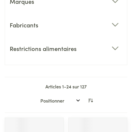
Marques
filter
Fabricants
filter
Restrictions alimentaires
filter
Articles
1
-
24
sur
127
Trier par: