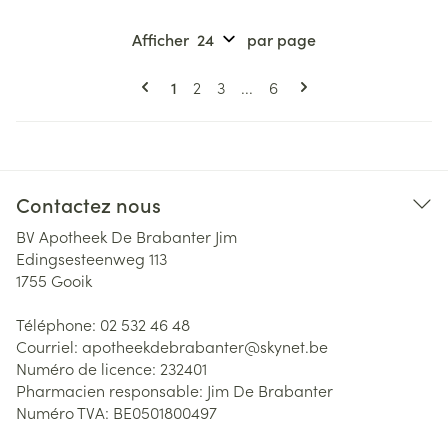
Afficher
par page
Pages
Vous lisez actuellement la page
Page
Page
Page
1
2
3
...
6
Contactez nous
BV Apotheek De Brabanter Jim
Edingsesteenweg 113
1755
Gooik
Téléphone:
02 532 46 48
Courriel:
apotheekdebrabanter@
skynet.be
Numéro de licence:
232401
Pharmacien responsable:
Jim De Brabanter
Numéro TVA:
BE0501800497