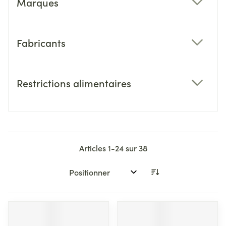
Marques
filter
Fabricants
filter
Restrictions alimentaires
filter
Articles
1
-
24
sur
38
Trier par: