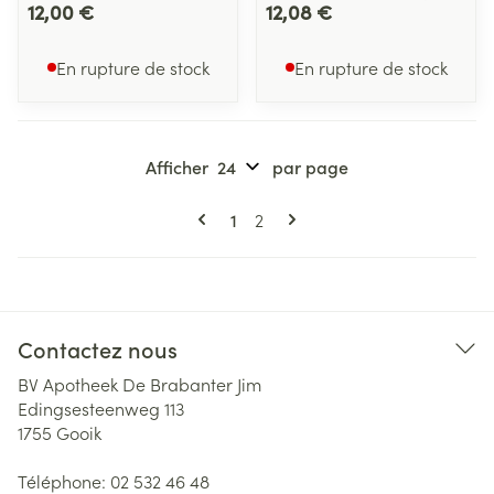
12,00 €
12,08 €
En rupture de stock
En rupture de stock
Afficher
par page
Pages
Vous lisez actuellement la page
Page
1
2
Contactez nous
BV Apotheek De Brabanter Jim
Edingsesteenweg 113
1755
Gooik
Téléphone:
02 532 46 48