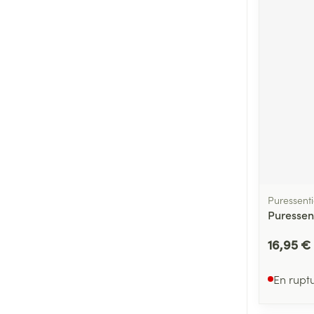
Cheveux
Piluliers et acc
Soins du visag
Taches de pigm
Peau sensible -
Peau mixte
Peau terne
Puressenti
Afficher plus
Puressen
16,95 €
Ronflement
En rupt