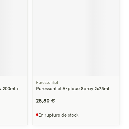
Yeux
s
Afficher plus
ti-insectes
Senteur
Puressentiel
y 200ml +
Puressentiel A/pique Spray 2x75ml
28,80 €
CBD
En rupture de stock