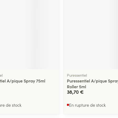
Massage
Afficher plus
Afficher plu
essoires
Masques chirurgique
e
Compléments
Répulsifs an
nutritionnels
entation
 peau irritée
el
Puressentiel
tiel A/pique Spray 75ml
Puressentiel A/pique Spra
Roller 5ml
38,70 €
Autobronzants
Rasage
ure de stock
En rupture de stock