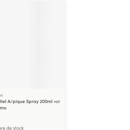
el
tiel A/pique Spray 200ml +cr
omo
ure de stock