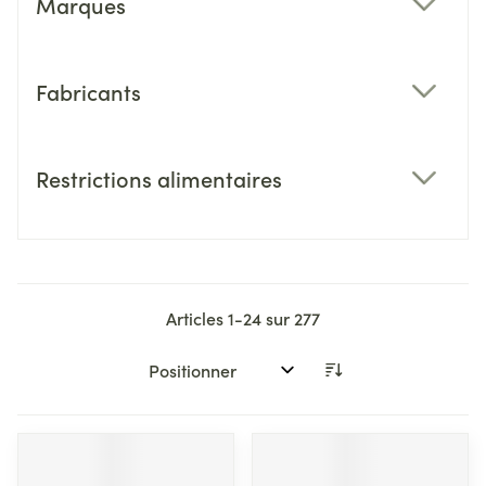
Marques
filter
Fabricants
filter
Restrictions alimentaires
filter
Articles
1
-
24
sur
277
Trier par: