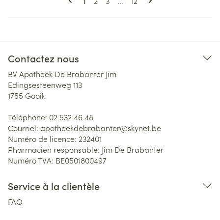
Page
Page
Page
1
2
3
...
12
Contactez nous
BV Apotheek De Brabanter Jim
Edingsesteenweg 113
1755
Gooik
Téléphone:
02 532 46 48
Courriel:
apotheekdebrabanter@
skynet.be
Numéro de licence:
232401
Pharmacien responsable:
Jim De Brabanter
Numéro TVA:
BE0501800497
Service à la clientèle
FAQ