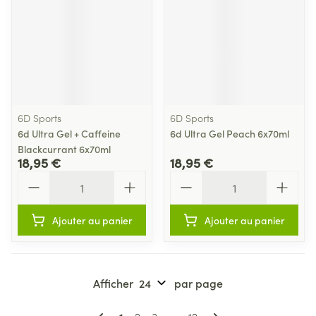
6D Sports
6D Sports
6d Ultra Gel + Caffeine
6d Ultra Gel Peach 6x70ml
Blackcurrant 6x70ml
18,95 €
18,95 €
Quantité
Quantité
Ajouter au panier
Ajouter au panier
Afficher
par page
Pages
Vous lisez actuellement la page