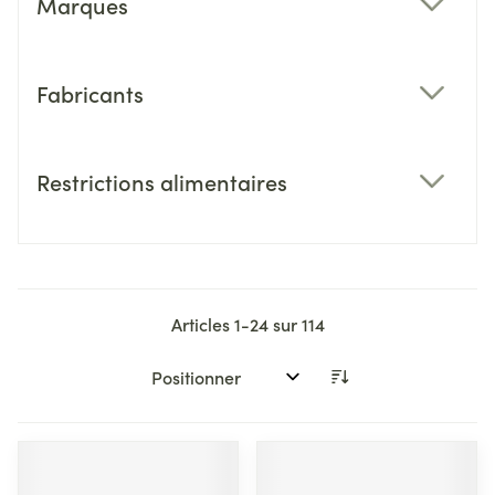
Marques
filter
Fabricants
filter
Restrictions alimentaires
filter
Articles
1
-
24
sur
114
Trier par: