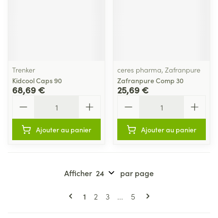
Trenker
ceres pharma, Zafranpure
Kidcool Caps 90
Zafranpure Comp 30
68,69 €
25,69 €
Quantité
Quantité
Ajouter au panier
Ajouter au panier
Afficher
par page
Pages
Vous lisez actuellement la page
Page
Page
Page
1
2
3
...
5