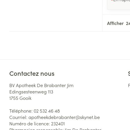
Afficher
Contactez nous
BV Apotheek De Brabanter Jim
Edingsesteenweg 113
1755
Gooik
Téléphone:
02 532 46 48
Courriel:
apotheekdebrabanter@
skynet.be
Numéro de licence:
232401
Pharmacien responsable:
Jim De Brabanter