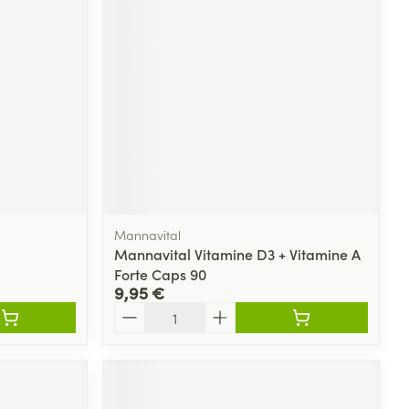
Yeux
s
Afficher plus
ti-insectes
Senteur
Mannavital
Mannavital Vitamine D3 + Vitamine A
Forte Caps 90
9,95 €
Quantité
CBD