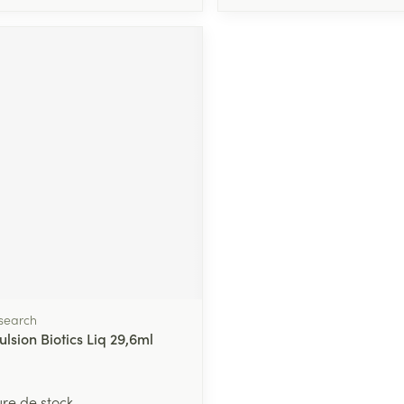
esearch
lsion Biotics Liq 29,6ml
ure de stock