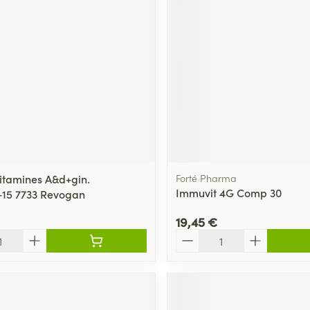
Massage
Afficher plus
Afficher plu
essoires
Masques chirurgique
e
Compléments
Répulsifs an
nutritionnels
entation
 peau irritée
Vitamines A&d+gin.
Forté Pharma
Immuvit 4G Comp 30
15 7733 Revogan
19,45 €
Quantité
Autobronzants
Rasage