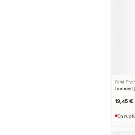
Forté Pha
Immuvit 
19,45 €
En rupt