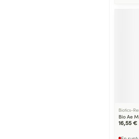
Biotics-R
Bio Ae Mu
16,55 €
En rupt