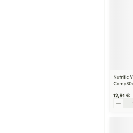
Cheveux
Piluliers et acc
Soins du visag
Taches de pigm
Peau sensible -
Peau mixte
Nutritic 
Peau terne
Comp30+
Afficher plus
12,91 €
Quantité
Ronflement