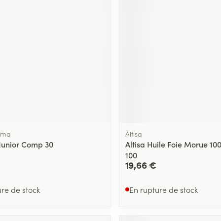
rma
Altisa
Junior Comp 30
Altisa Huile Foie Morue 1
100
19,66 €
ure de stock
En rupture de stock