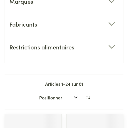
Marques
filter
Fabricants
filter
Restrictions alimentaires
filter
Articles
1
-
24
sur
81
Trier par: