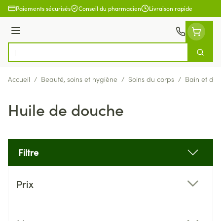
Aller au contenu
Paiements sécurisés
Conseil du pharmacien
Livraison rapide
Menu
Cherch
Rechercher
Accueil
/
Beauté, soins et hygiène
/
Soins du corps
/
Bain et do
Huile de douche
Filtre
Passer à la liste des produits
Prix
filter