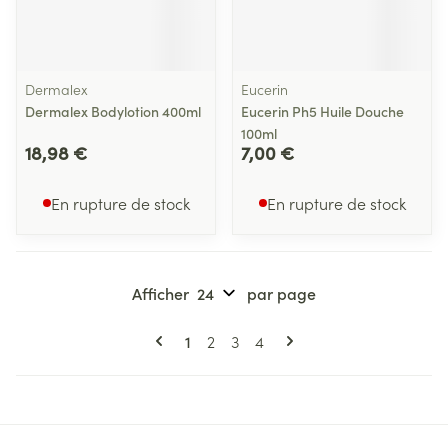
Dermalex
Eucerin
Dermalex Bodylotion 400ml
Eucerin Ph5 Huile Douche
100ml
18,98 €
7,00 €
En rupture de stock
En rupture de stock
Afficher
par page
Pages
Vous lisez actuellement la page
Page
Page
Page
1
2
3
4