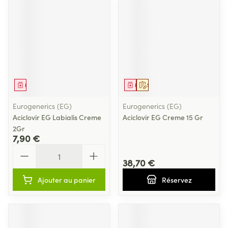
Médicament
Médicament
Sur prescription
Eurogenerics (EG)
Eurogenerics (EG)
Aciclovir EG Labialis Creme
Aciclovir EG Creme 15 Gr
2Gr
7,90 €
Quantité
38,70 €
Ajouter au panier
Réservez