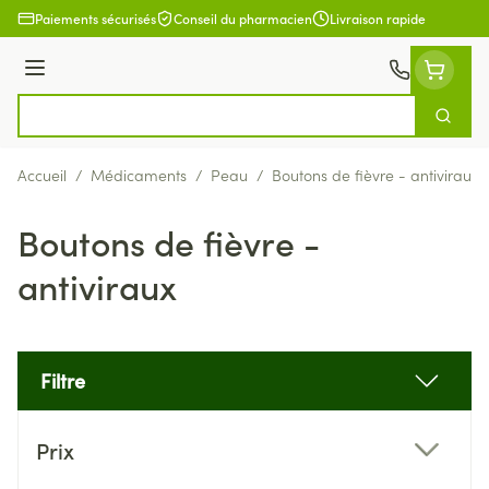
Aller au contenu
Paiements sécurisés
Conseil du pharmacien
Livraison rapide
Menu
Cherch
Rechercher
Accueil
/
Médicaments
/
Peau
/
Boutons de fièvre - antiviraux
Boutons de fièvre -
antiviraux
Filtre
Passer à la liste des produits
Prix
filter