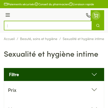
Aller au contenu
Paiements sécurisés
Conseil du pharmacien
Livraison rapide
Menu
Cherch
Rechercher
Accueil
/
Beauté, soins et hygiène
/
Sexualité et hygiène intime
Sexualité et hygiène intime
Filtre
Passer à la liste des produits
Prix
filter