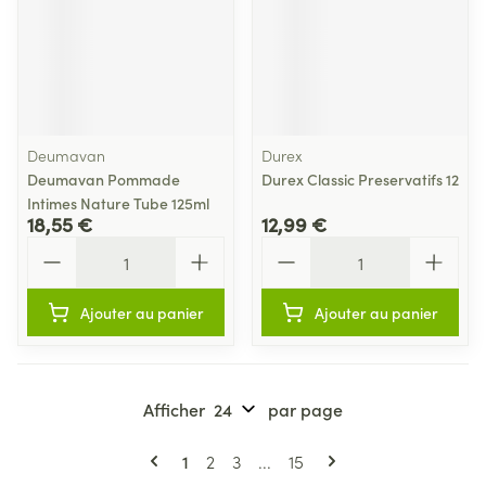
Deumavan
Durex
Deumavan Pommade
Durex Classic Preservatifs 12
Intimes Nature Tube 125ml
18,55 €
12,99 €
Quantité
Quantité
Ajouter au panier
Ajouter au panier
Afficher
par page
Pages
Vous lisez actuellement la page
Page
Page
Page
1
2
3
...
15