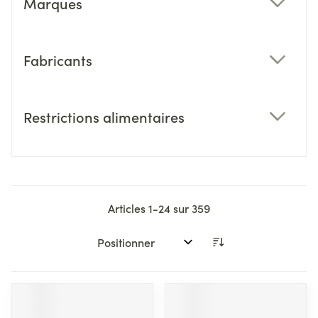
Marques
filter
Fabricants
filter
Restrictions alimentaires
filter
Articles
1
-
24
sur
359
Trier par: