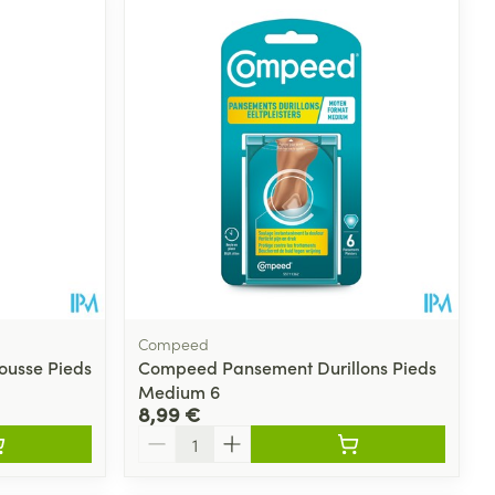
Eau micellaire
s
Yeux
s
Afficher plus
ti-insectes
Senteur
Compeed
ousse Pieds
Compeed Pansement Durillons Pieds
Medium 6
8,99 €
Quantité
CBD