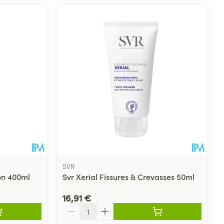
SVR
ion 400ml
Svr Xerial Fissures & Crevasses 50ml
16,91 €
Quantité