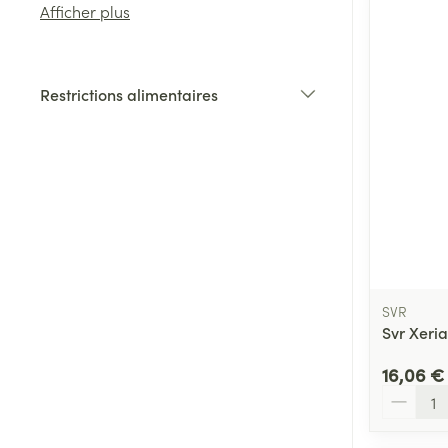
Afficher plus
Cheveux
Restrictions alimentaires
Piluliers et acc
filter
Soins du visag
Taches de pigm
Peau sensible -
Peau mixte
SVR
Peau terne
Svr Xeri
Afficher plus
16,06 €
Quantité
Ronflement