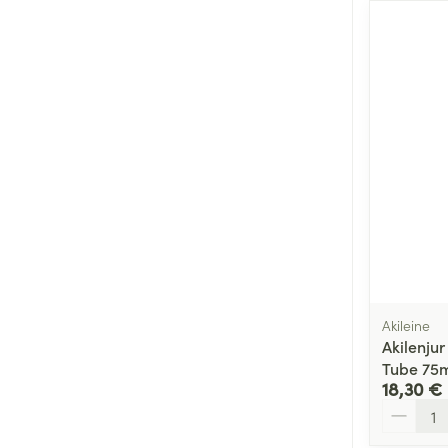
Akileine
Akilenju
Tube 75m
18,30 €
Quantité