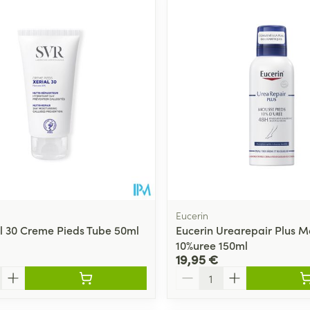
Soin intime
Afficher plu
Ombres à paupières
Massage
Afficher plus
Afficher plu
essoires
Masques chirurgique
e
Compléments
Répulsifs an
nutritionnels
entation
 peau irritée
Eucerin
al 30 Creme Pieds Tube 50ml
Eucerin Urearepair Plus M
10%uree 150ml
19,95 €
Quantité
Autobronzants
Rasage