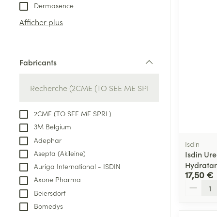
Tablettes
Dermasence
appareils aéro
Pieds et jambe
Crème, gel et 
Afficher plus
Accessoires aé
Pieds secs, call
crevasses
Oxygène
Système respir
Ampoules
Fabricants
filter
Callosités
Cors
Muscles et arti
Afficher plus
2CME (TO SEE ME SPRL)
3M Belgium
Infections
Aiguilles et ser
Adephar
Isdin
Seringues
Spécifiquement
Asepta (Akileine)
Isdin Ur
hommes
Hydratan
Auriga International - ISDIN
Solution inject
17,50 €
Poux
Axone Pharma
Soins du corps
Aiguilles
Quantité
Beiersdorf
Déodorants
Aiguilles stylo
Bomedys
Diagnostiques
Soins du visag
Afficher plus