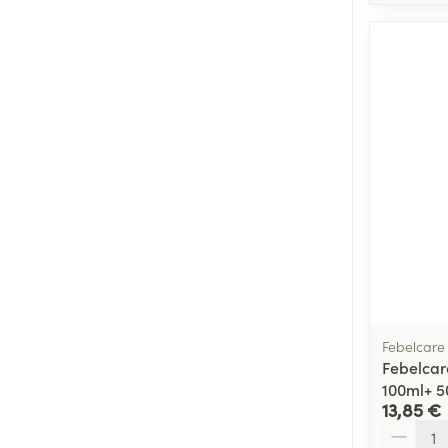
Febelcare
Febelcar
100ml+ 5
13,85 €
Quantité