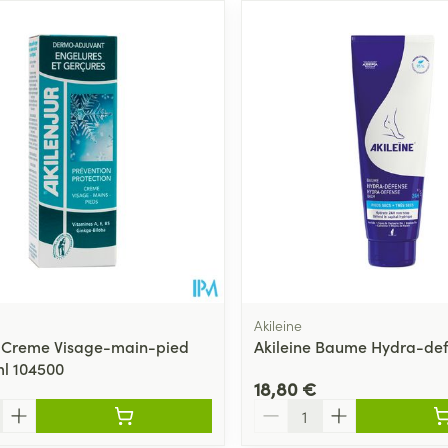
Akileine
r Creme Visage-main-pied
Akileine Baume Hydra-def
l 104500
18,80 €
Quantité