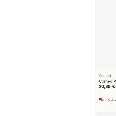
Cheveux
Piluliers et acc
Soins du visag
Taches de pigm
Peau sensible -
Peau mixte
Peau terne
Comed
Afficher plus
Comed Wi
20,38 €
En rupt
Ronflement