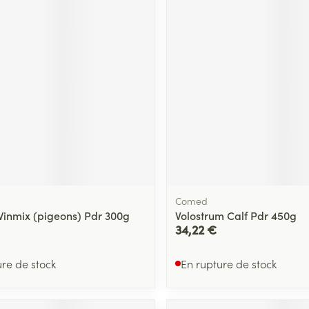
Massage
Afficher plus
Afficher plu
essoires
Masques chirurgique
e
Compléments
Répulsifs an
nutritionnels
entation
 peau irritée
Comed
nmix (pigeons) Pdr 300g
Volostrum Calf Pdr 450g
34,22 €
ure de stock
En rupture de stock
Autobronzants
Rasage