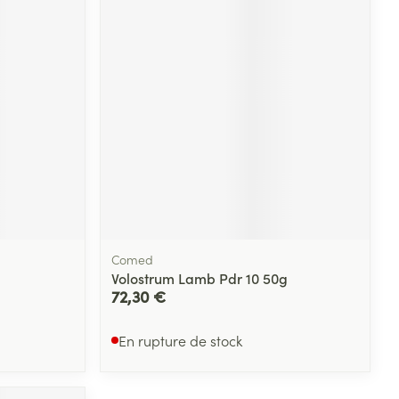
Yeux
s
Afficher plus
ti-insectes
Senteur
Comed
Volostrum Lamb Pdr 10 50g
72,30 €
En rupture de stock
CBD