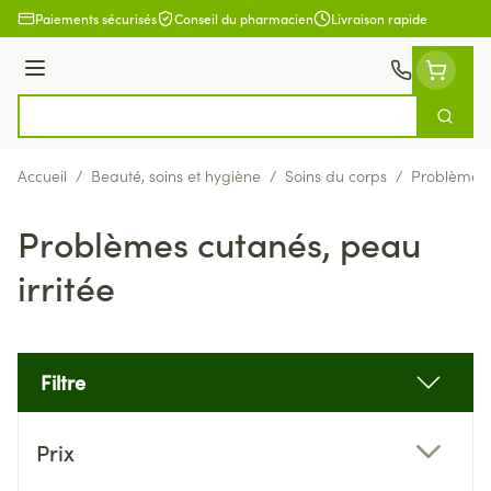
Aller au contenu
Paiements sécurisés
Conseil du pharmacien
Livraison rapide
Menu
Cherch
Rechercher
Accueil
/
Beauté, soins et hygiène
/
Soins du corps
/
Problèmes c
Problèmes cutanés, peau
irritée
Filtre
Passer à la liste des produits
Prix
filter