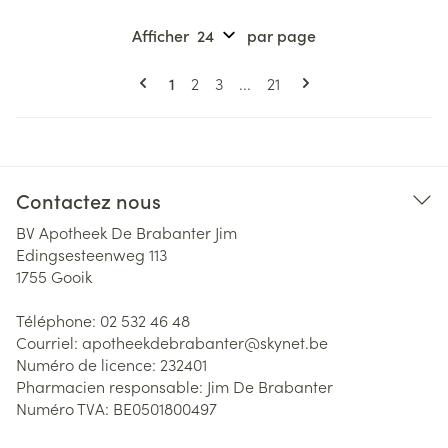
Afficher
par page
Pages
Vous lisez actuellement la page
Page
Page
Page
1
2
3
...
21
Contactez nous
BV Apotheek De Brabanter Jim
Edingsesteenweg 113
1755
Gooik
Téléphone:
02 532 46 48
Courriel:
apotheekdebrabanter@
skynet.be
Numéro de licence:
232401
Pharmacien responsable:
Jim De Brabanter
Numéro TVA:
BE0501800497