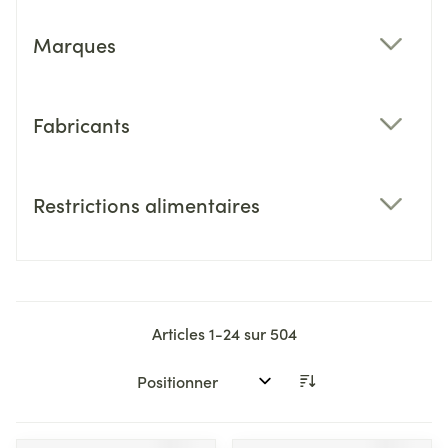
Marques
filter
Fabricants
filter
Restrictions alimentaires
filter
Articles
1
-
24
sur
504
Trier par: