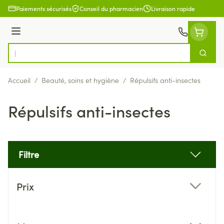
Aller au contenu
Paiements sécurisés
Conseil du pharmacien
Livraison rapide
Menu
Cherch
Rechercher
Accueil
/
Beauté, soins et hygiène
/
Répulsifs anti-insectes
Répulsifs anti-insectes
Filtre
Passer à la liste des produits
Prix
filter