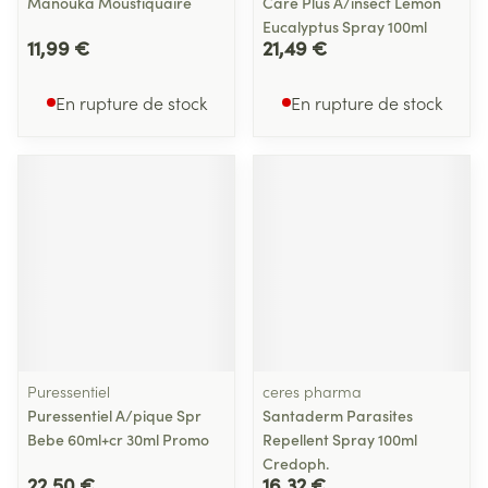
Manouka Moustiquaire
Care Plus A/insect Lemon
Eucalyptus Spray 100ml
11,99 €
21,49 €
En rupture de stock
En rupture de stock
Puressentiel
ceres pharma
Puressentiel A/pique Spr
Santaderm Parasites
Bebe 60ml+cr 30ml Promo
Repellent Spray 100ml
Credoph.
22,50 €
16,32 €