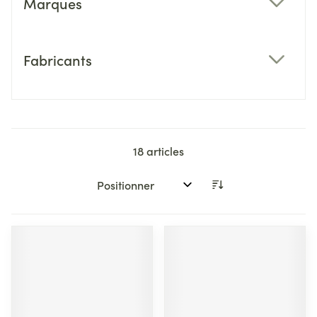
Marques
filter
Fabricants
filter
18
articles
Trier par: