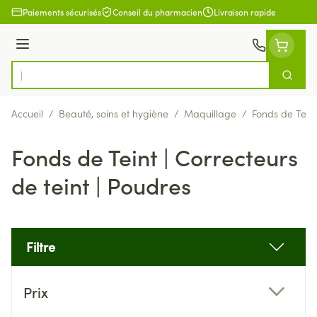
Aller au contenu
Paiements sécurisés
Conseil du pharmacien
Livraison rapide
Menu
Cherch
Rechercher
Accueil
/
Beauté, soins et hygiène
/
Maquillage
/
Fonds de Teint
Fonds de Teint | Correcteurs
de teint | Poudres
Filtre
Passer à la liste des produits
Prix
filter