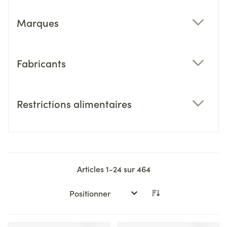
Marques
filter
Fabricants
filter
Restrictions alimentaires
filter
Articles
1
-
24
sur
464
Trier par: