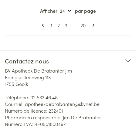
Afficher
par page
Pages
Vous lisez actuellement la page
Page
Page
Page
1
2
3
...
20
Contactez nous
BV Apotheek De Brabanter Jim
Edingsesteenweg 113
1755
Gooik
Téléphone:
02 532 46 48
Courriel:
apotheekdebrabanter@
skynet.be
Numéro de licence:
232401
Pharmacien responsable:
Jim De Brabanter
Numéro TVA:
BE0501800497