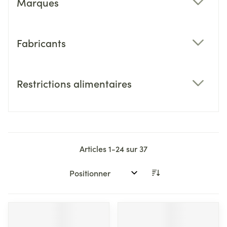
Marques
filter
Fabricants
filter
Restrictions alimentaires
filter
Articles
1
-
24
sur
37
Trier par: