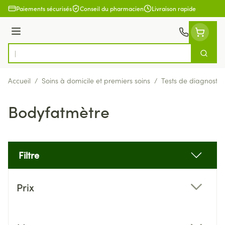
Aller au contenu
Paiements sécurisés
Conseil du pharmacien
Livraison rapide
Menu
Cherch
Rechercher
Accueil
/
Soins à domicile et premiers soins
/
Tests de diagnostic
Bodyfatmètre
Filtre
Passer à la liste des produits
Prix
filter