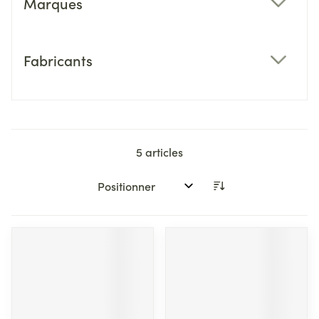
Marques
filter
Fabricants
filter
5
articles
Trier par: