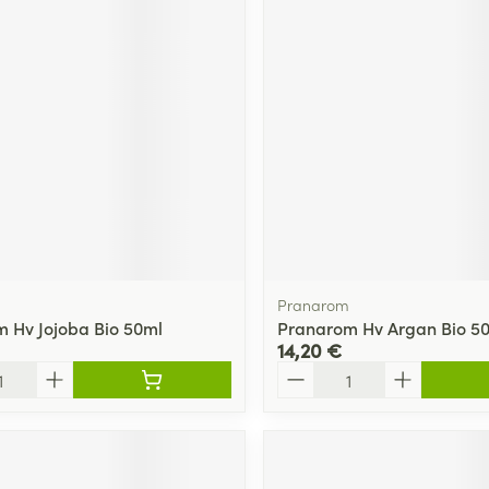
Massage
Afficher plus
Afficher plu
essoires
Masques chirurgique
e
Compléments
Répulsifs an
nutritionnels
entation
 peau irritée
Pranarom
 Hv Jojoba Bio 50ml
Pranarom Hv Argan Bio 5
14,20 €
Quantité
Autobronzants
Rasage