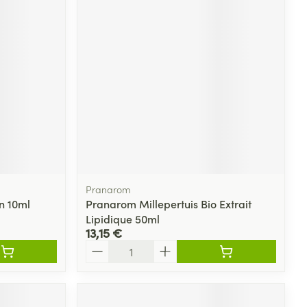
Pranarom
n 10ml
Pranarom Millepertuis Bio Extrait
Lipidique 50ml
13,15 €
Quantité