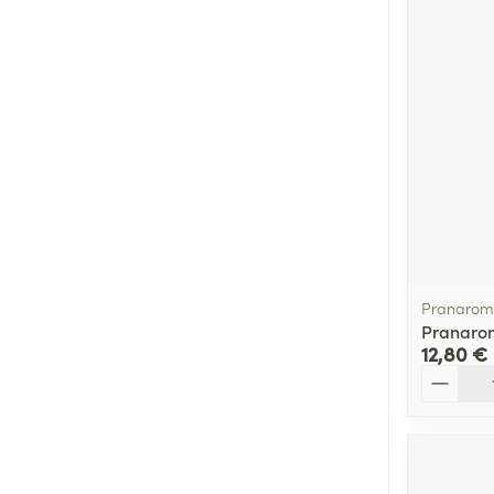
Cheveux
Piluliers et acc
Soins du visag
Taches de pigm
Peau sensible -
Peau mixte
Peau terne
Pranarom
Pranarom
Afficher plus
12,80 €
Quantité
Ronflement