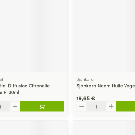
el
Sjankara
iel Diffusion Citronelle
Sjankara Neem Huile Vege
 Fl 30ml
19,65 €
Quantité