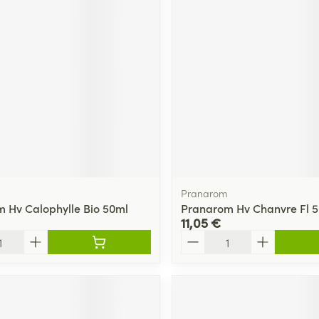
Pranarom
 Hv Calophylle Bio 50ml
Pranarom Hv Chanvre Fl 
11,05 €
Quantité