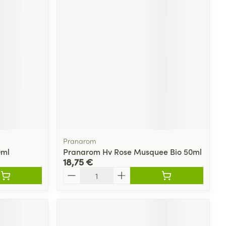
Yeux
s
Afficher plus
ti-insectes
Senteur
Pranarom
0ml
Pranarom Hv Rose Musquee Bio 50ml
18,75 €
Quantité
CBD