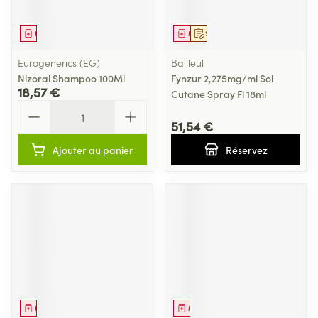
Médicament
Médicament
Sur prescription
Eurogenerics (EG)
Bailleul
Nizoral Shampoo 100Ml
Fynzur 2,275mg/ml Sol
18,57 €
Cutane Spray Fl 18ml
Quantité
51,54 €
Ajouter au panier
Réservez
Médicament
Médicament