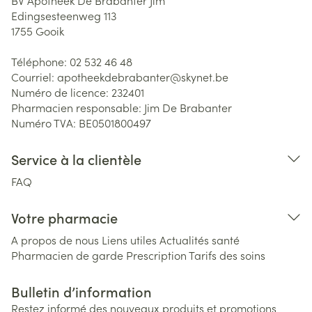
BV Apotheek De Brabanter Jim
Edingsesteenweg 113
1755
Gooik
Téléphone:
02 532 46 48
Courriel:
apotheekdebrabanter@
skynet.be
Numéro de licence:
232401
Pharmacien responsable:
Jim De Brabanter
Numéro TVA:
BE0501800497
Service à la clientèle
FAQ
Votre pharmacie
A propos de nous
Liens utiles
Actualités santé
Pharmacien de garde
Prescription
Tarifs des soins
Bulletin d’information
Restez informé des nouveaux produits et promotions