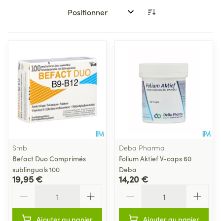
Trier par:
Smb
Deba Pharma
Befact Duo Comprimés
Folium Aktief V-caps 60
sublinguals 100
Deba
19,95 €
14,20 €
Quantité
Quantité
Ajouter au panier
Ajouter au panier