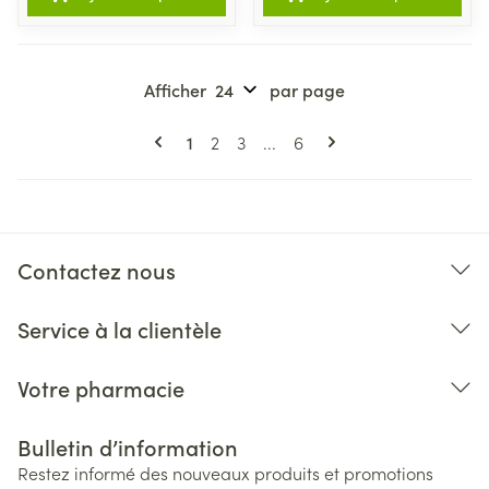
Afficher
par page
Pages
Vous lisez actuellement la page
Page
Page
Page
1
2
3
...
6
Contactez nous
Service à la clientèle
Votre pharmacie
Bulletin d’information
Restez informé des nouveaux produits et promotions