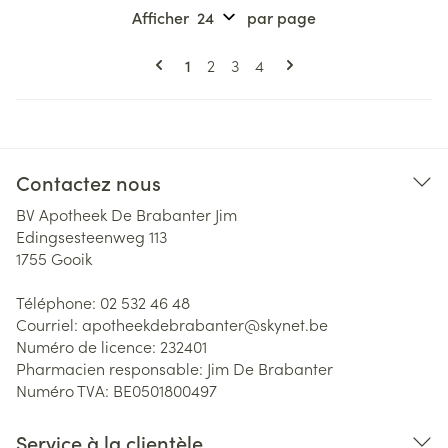
Afficher
par page
Pages
Vous lisez actuellement la page
Page
Page
Page
1
2
3
4
Contactez nous
BV Apotheek De Brabanter Jim
Edingsesteenweg 113
1755
Gooik
Téléphone:
02 532 46 48
Courriel:
apotheekdebrabanter@
skynet.be
Numéro de licence:
232401
Pharmacien responsable:
Jim De Brabanter
Numéro TVA:
BE0501800497
Service à la clientèle