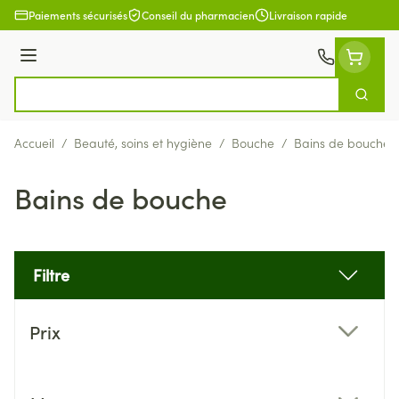
Aller au contenu
Paiements sécurisés
Conseil du pharmacien
Livraison rapide
Menu
Cherch
Rechercher
Accueil
/
Beauté, soins et hygiène
/
Bouche
/
Bains de bouche
Bains de bouche
Filtre
Passer à la liste des produits
Prix
filter