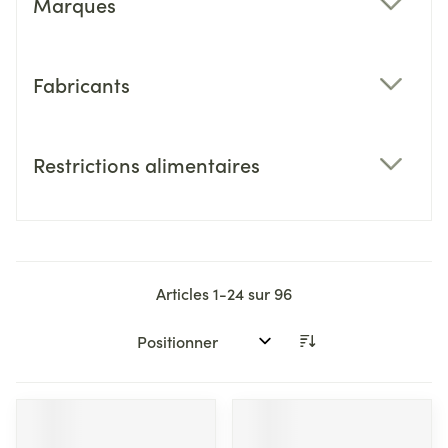
Marques
filter
Fabricants
filter
Restrictions alimentaires
filter
Articles
1
-
24
sur
96
Trier par: