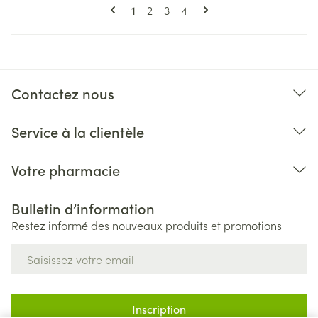
Pages
Vous lisez actuellement la page
Page
Page
Page
1
2
3
4
Contactez nous
Service à la clientèle
Votre pharmacie
Bulletin d’information
Restez informé des nouveaux produits et promotions
Adresse mail
Inscription