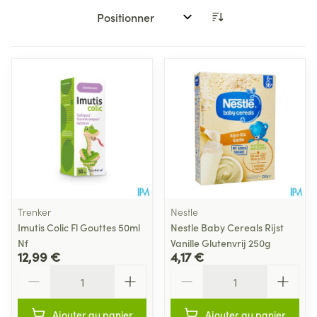
Trier par:
Trenker
Nestle
Imutis Colic Fl Gouttes 50ml
Nestle Baby Cereals Rijst
Nf
Vanille Glutenvrij 250g
12,99 €
4,17 €
Quantité
Quantité
Ajouter au panier
Ajouter au panier