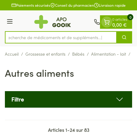
Diapositive 1 de 1
Aller au contenu
Paiements sécurisés
Conseil du pharmacien
Livraison rapide
0
0 articles
Menu
0,00 €
Recherche de médicaments et
Cherch
Rechercher
Accueil
/
Grossesse et enfants
/
Bébés
/
Alimentation - lait
/
Au
Autres aliments
Filtre
Articles
1
-
24
sur
83