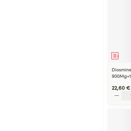
Médica
Diosmine
900Mg+1
22,60 €
Quantité