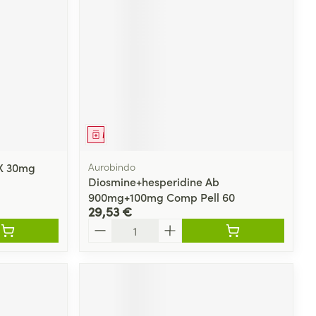
Médicament
X 30mg
Aurobindo
Diosmine+hesperidine Ab
900mg+100mg Comp Pell 60
29,53 €
Quantité