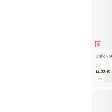
Médica
Daflon 
14,23 €
Quantité