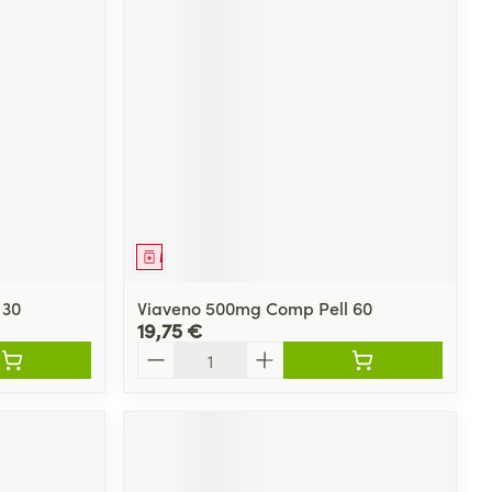
Yeux
s
Afficher plus
ti-insectes
Senteur
Médicament
 30
Viaveno 500mg Comp Pell 60
19,75 €
Quantité
CBD