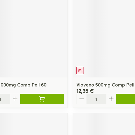
Massage
Afficher plus
Afficher plu
essoires
Masques chirurgique
e
Compléments
Répulsifs an
nutritionnels
entation
 peau irritée
ment
Médicament
1000mg Comp Pell 60
Viaveno 500mg Comp Pell
12,35 €
Quantité
Autobronzants
Rasage