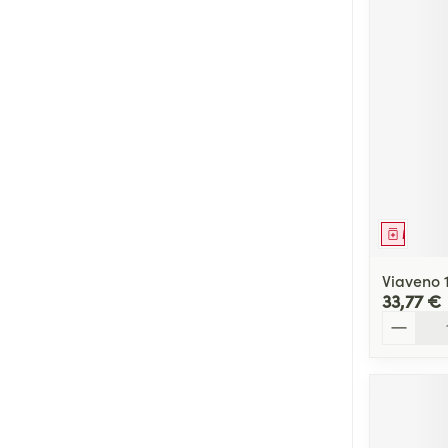
Cheveux
Piluliers et acc
Soins du visag
Taches de pigm
Peau sensible -
Peau mixte
Médica
Peau terne
Viaveno 
33,77 €
Afficher plus
Quantité
Ronflement