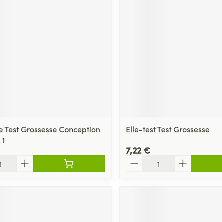
Massage
Afficher plus
Afficher plu
essoires
Masques chirurgique
e
Compléments
Répulsifs an
nutritionnels
entation
 peau irritée
e Test Grossesse Conception
Elle-test Test Grossesse
 1
7,22 €
Quantité
Autobronzants
Rasage