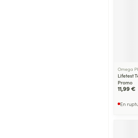
Omega P
Lifetest 
Promo
11,99 €
En rupt