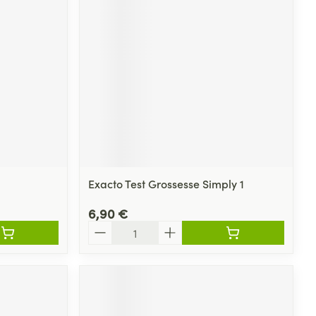
Yeux
s
Afficher plus
ti-insectes
Senteur
Exacto Test Grossesse Simply 1
6,90 €
Quantité
CBD