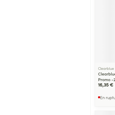
Clearblue
Clearblue
Promo -
16,35 €
En rupt