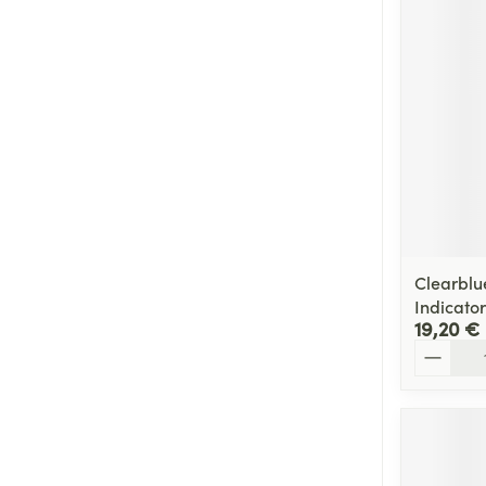
Cheveux
Piluliers et acc
Soins du visag
Taches de pigm
Peau sensible -
Peau mixte
Clearblu
Peau terne
Indicator
19,20 €
Afficher plus
Quantité
Ronflement