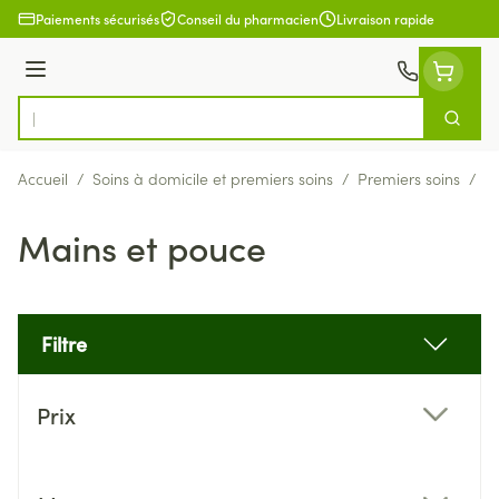
Aller au contenu
Paiements sécurisés
Conseil du pharmacien
Livraison rapide
Menu
Cherch
Rechercher
Accueil
/
Soins à domicile et premiers soins
/
Premiers soins
/
B
Mains et pouce
Filtre
Passer à la liste des produits
Prix
filter