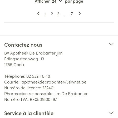
Afficher
par page
Pages
Vous lisez actuellement la page
Page
Page
Page
1
2
3
...
7
Contactez nous
BV Apotheek De Brabanter Jim
Edingsesteenweg 113
1755
Gooik
Téléphone:
02 532 46 48
Courriel:
apotheekdebrabanter@
skynet.be
Numéro de licence:
232401
Pharmacien responsable:
Jim De Brabanter
Numéro TVA:
BE0501800497
Service à la clientèle