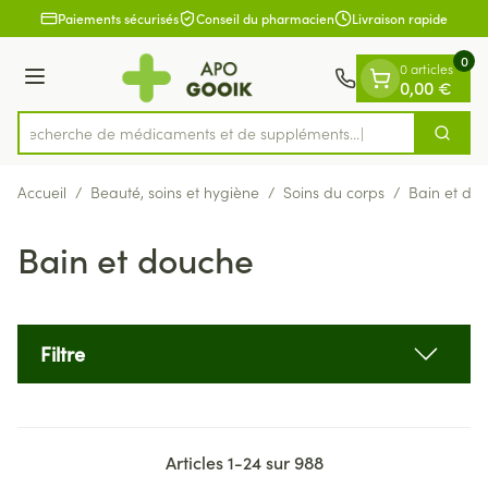
Diapositive 1 de 1
Aller au contenu
Paiements sécurisés
Conseil du pharmacien
Livraison rapide
0
0 articles
Menu
0,00 €
Recherche de médicaments et d
Cherch
Rechercher
Accueil
/
Beauté, soins et hygiène
/
Soins du corps
/
Bain et do
Bain et douche
Filtre
Articles
1
-
24
sur
988