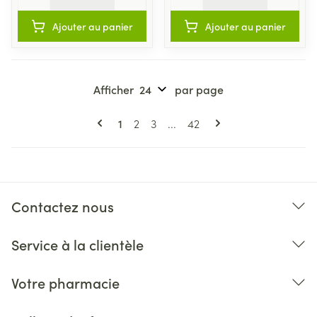
Ajouter au panier
Ajouter au panier
Afficher
par page
Pages
Vous lisez actuellement la page
Page
Page
Page
1
2
3
...
42
Contactez nous
Service à la clientèle
Votre pharmacie