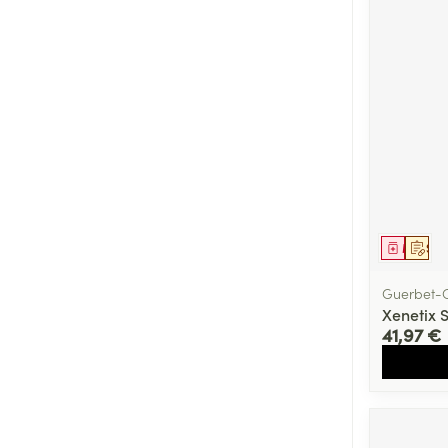
Médica
Sur 
Guerbet-C
Xenetix 
41,97 €