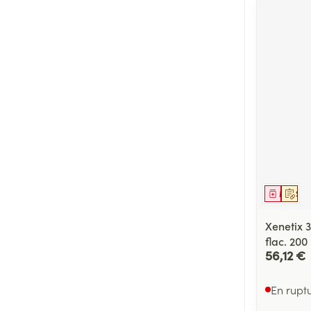
Médica
Sur 
Xenetix 3
flac. 200
56,12 €
En rupt