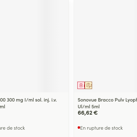
ment
prescription
Médicament
Sur prescription
00 300 mg I/ml sol. inj. i.v.
Sonovue Bracco Pulv Lyoph
 ml
Ul/ml 5ml
66,62 €
ure de stock
En rupture de stock