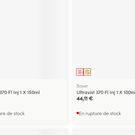
ment
prescription
Médicament
Sur prescription
Bayer
370 Fl Inj 1 X 150ml
Ultravist 370 Fl Inj 1 X 100m
44,11 €
ure de stock
En rupture de stock