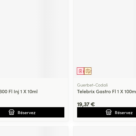
Massage
Afficher plus
Afficher plu
essoires
Masques chirurgique
e
Compléments
Répulsifs an
nutritionnels
entation
 peau irritée
ment
prescription
Médicament
Sur prescription
Guerbet-Codali
300 Fl Inj 1 X 10ml
Telebrix Gastro Fl 1 X 100m
19,37 €
Réservez
Réservez
Autobronzants
Rasage