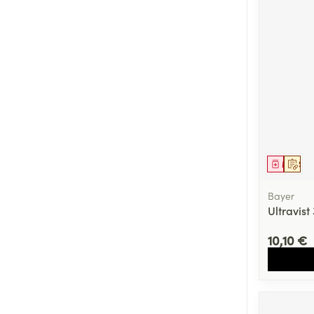
Cheveux
Piluliers et acc
Soins du visag
Taches de pigm
Peau sensible -
Peau mixte
Médica
Sur 
Peau terne
Bayer
Ultravist 
Afficher plus
10,10 €
Ronflement