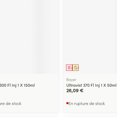
ment
prescription
Médicament
Sur prescription
Bayer
 300 Fl Inj 1 X 150ml
Ultravist 370 Fl Inj 1 X 50ml
26,09 €
ure de stock
En rupture de stock