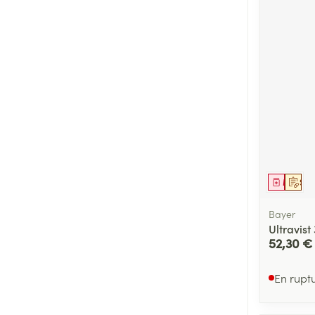
Médica
Sur 
Bayer
Ultravist
52,30 €
En rupt