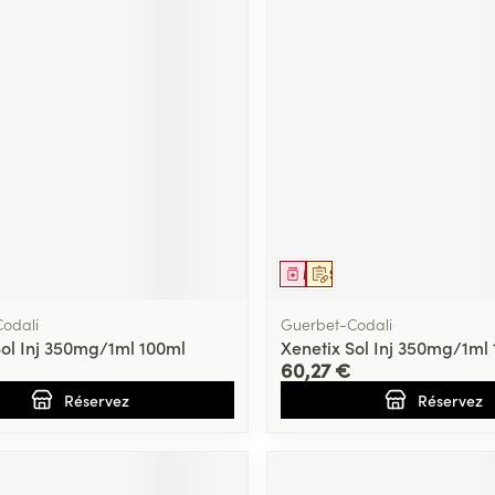
ment
prescription
Médicament
Sur prescription
odali
Guerbet-Codali
Sol Inj 350mg/1ml 100ml
Xenetix Sol Inj 350mg/1ml
60,27 €
Réservez
Réservez