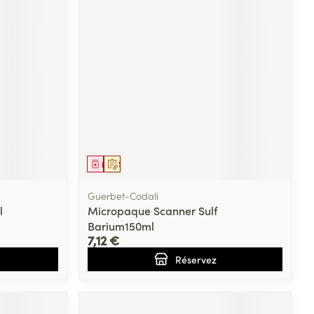
Yeux
s
Afficher plus
ti-insectes
Senteur
Médicament
Sur prescription
Guerbet-Codali
l
Micropaque Scanner Sulf
Barium150ml
7,12 €
Réservez
CBD