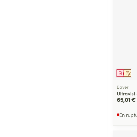
Médica
Sur 
Bayer
Ultravist 
65,01 €
En rupt