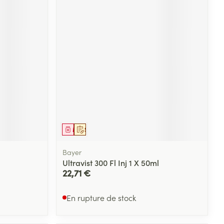
Médicament
Sur prescription
Bayer
Ultravist 300 Fl Inj 1 X 50ml
22,71 €
En rupture de stock