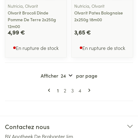
Nutricia, Olvarit
Nutricia, Olvarit
Olvarit Brocoli Dinde
Olvarit Pates Bolognaise
Pomme De Terre 2x250g
2x250g 18m00
12m00
4,99 €
3,65 €
En rupture de stock
En rupture de stock
Afficher
par page
Pages
Vous lisez actuellement la page
Page
Page
Page
1
2
3
4
Contactez nous
BV Apotheek De Brabanter Jim