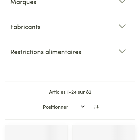
Marques
filter
Fabricants
filter
Restrictions alimentaires
filter
Articles
1
-
24
sur
82
Trier par: