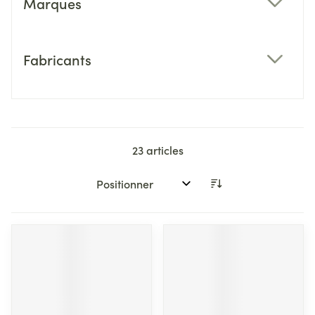
Marques
filter
Fabricants
filter
23
articles
Trier par: