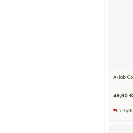
Cheveux
Piluliers et acc
Soins du visag
Taches de pigm
Peau sensible -
Peau mixte
A-lab Co
Peau terne
Afficher plus
49,90 €
En rupt
Ronflement