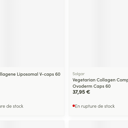
Massage
Afficher plus
Afficher plu
essoires
Masques chirurgique
e
Compléments
Répulsifs an
nutritionnels
entation
 peau irritée
llagene Liposomal V-caps 60
Solgar
Vegetarian Collagen Com
Ovoderm Caps 60
37,95 €
ure de stock
En rupture de stock
Autobronzants
Rasage