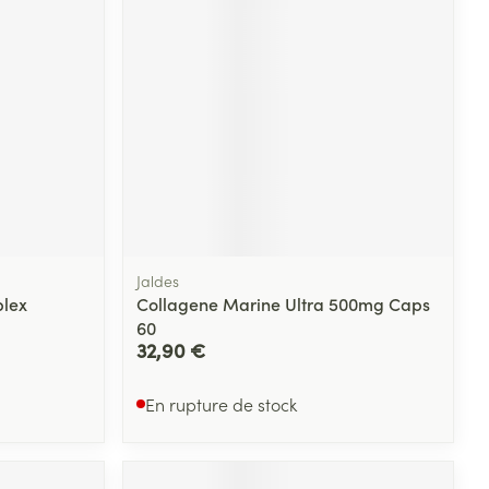
Yeux
s
Afficher plus
ti-insectes
Senteur
Jaldes
plex
Collagene Marine Ultra 500mg Caps
60
32,90 €
En rupture de stock
CBD