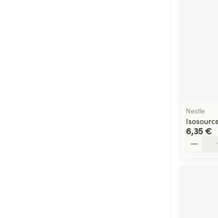
Nestle
Isosourc
6,35 €
Quantité