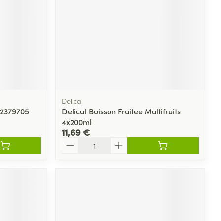
Delical
12379705
Delical Boisson Fruitee Multifruits
4x200ml
11,69 €
Quantité