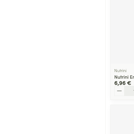
Cheveux
Piluliers et acc
Soins du visag
Taches de pigm
Peau sensible -
Peau mixte
Nutrini
Nutrini E
Peau terne
6,96 €
Quantité
Afficher plus
Ronflement