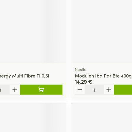
Massage
Afficher plus
Afficher plu
essoires
Masques chirurgique
e
Compléments
Répulsifs an
nutritionnels
entation
 peau irritée
Nestle
nergy Multi Fibre Fl 0,5l
Modulen Ibd Pdr Bte 400g
14,29 €
Quantité
Autobronzants
Rasage