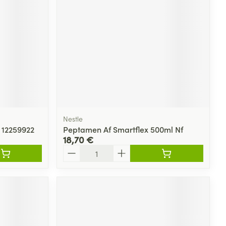
Yeux
s
Afficher plus
ti-insectes
Senteur
Nestle
 12259922
Peptamen Af Smartflex 500ml Nf
18,70 €
Quantité
CBD