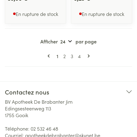
En rupture de stock
En rupture de stock
Afficher
par page
Pages
Vous lisez actuellement la page
Page
Page
Page
1
2
3
4
Contactez nous
BV Apotheek De Brabanter Jim
Edingsesteenweg 113
1755
Gooik
Téléphone:
02 532 46 48
Courriel:
apotheekdebrabanter@
skynet.be