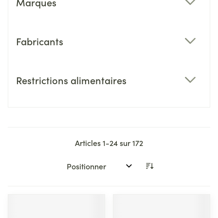
Marques
filter
Fabricants
filter
Restrictions alimentaires
filter
Articles
1
-
24
sur
172
Trier par: