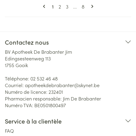
Pages
Vous lisez actuellement la page
Page
Page
Page
1
2
3
...
8
Contactez nous
BV Apotheek De Brabanter Jim
Edingsesteenweg 113
1755
Gooik
Téléphone:
02 532 46 48
Courriel:
apotheekdebrabanter@
skynet.be
Numéro de licence:
232401
Pharmacien responsable:
Jim De Brabanter
Numéro TVA:
BE0501800497
Service à la clientèle
FAQ