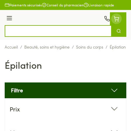
Aller au contenu
Paiements sécurisés
Conseil du pharmacien
Livraison rapide
Menu
Cherch
Rechercher
Accueil
/
Beauté, soins et hygiène
/
Soins du corps
/
Épilation
Épilation
Filtre
Passer à la liste des produits
Prix
filter