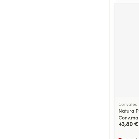
Cheveux
Piluliers et acc
Soins du visag
Taches de pigm
Peau sensible -
Peau mixte
Peau terne
Afficher plus
Convatec
Natura P
Conv.ma
Ronflement
43,80 €
En rupt