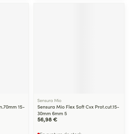
Yeux
s
Afficher plus
ti-insectes
Senteur
Sensura Mio
Ann.70mm 15-
Sensura Mio Flex Soft Cvx Prot.cut.15-
30mm 6mm 5
CBD
56,98 €
En rupture de stock