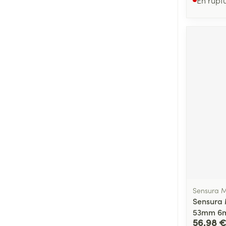
Sensura M
Sensura M
53mm 6
56,98 €