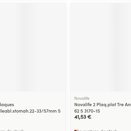
Massage
Afficher plus
Afficher plu
essoires
Masques chirurgique
e
Compléments
Répulsifs an
nutritionnels
entation
 peau irritée
Novalife
laques
Novalife 2 Plaq.plat Tre 
lleabl.stomah.22-33/57mm 5
62 5 3170-15
Autobronzants
Rasage
41,53 €
ure de stock
En rupture de stock