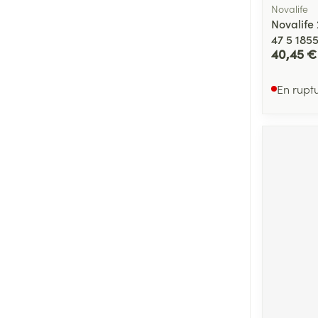
Novalife
Novalife 
47 5 185
40,45 €
En rupt