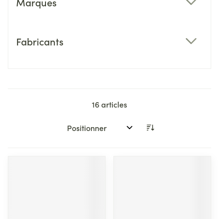
Marques
filter
Fabricants
filter
16
articles
Trier par: