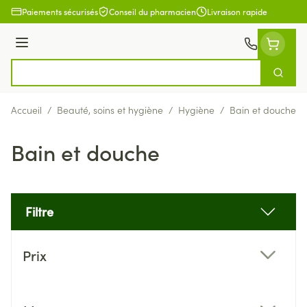
Aller au contenu
Paiements sécurisés
Conseil du pharmacien
Livraison rapide
Menu
Cherch
Rechercher
Accueil
/
Beauté, soins et hygiène
/
Hygiène
/
Bain et douche
Bain et douche
Filtre
Passer à la liste des produits
Prix
filter