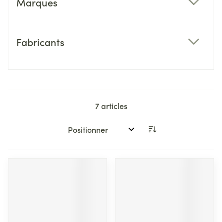
Marques
filter
Fabricants
filter
7
articles
Trier par: