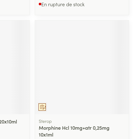
En rupture de stock
Sur prescription
 20x10ml
Sterop
Morphine Hcl 10mg+atr 0,25mg
10x1ml