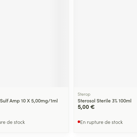
Massage
Afficher plus
Afficher plu
essoires
Masques chirurgique
e
Compléments
Répulsifs an
nutritionnels
entation
 peau irritée
Sterop
 Sulf Amp 10 X 5,00mg/1ml
Sterosol Sterile 3% 100ml
5,00 €
Autobronzants
Rasage
ure de stock
En rupture de stock