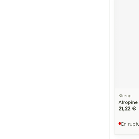
Cheveux
Piluliers et acc
Soins du visag
Taches de pigm
Peau sensible -
Peau mixte
Peau terne
Afficher plus
Sterop
Atropine
21,22 €
Ronflement
En rupt