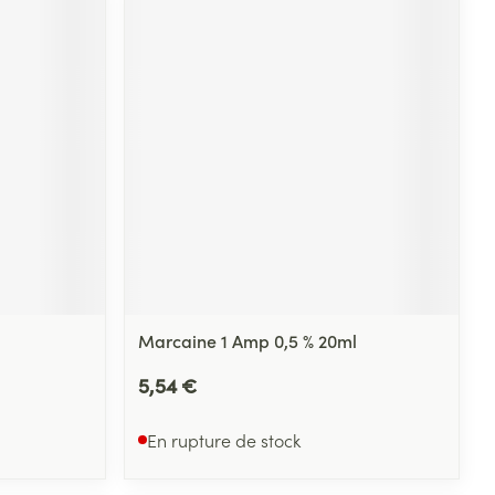
Yeux
s
Afficher plus
ti-insectes
Senteur
Marcaine 1 Amp 0,5 % 20ml
5,54 €
CBD
En rupture de stock