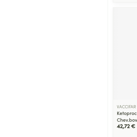
VACCIFAR
Ketoproc
Chev.bov
42,72 €