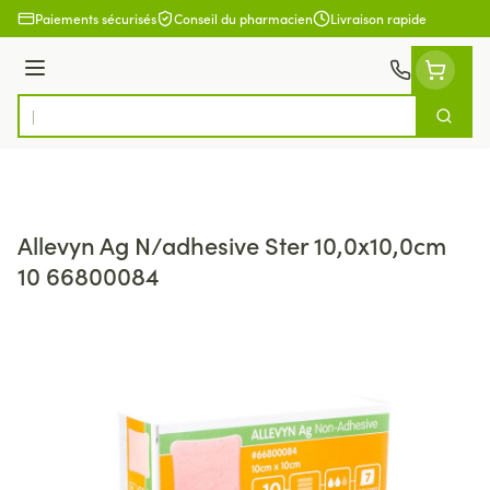
Aller au contenu
Paiements sécurisés
Conseil du pharmacien
Livraison rapide
Menu
Cherch
Rechercher
Allevyn Ag N/adhesive Ster 10,0x10,0cm
10 66800084