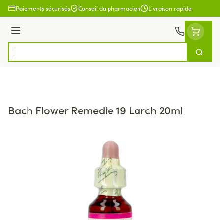
Aller au contenu
Paiements sécurisés
Conseil du pharmacien
Livraison rapide
Menu
Cherch
Rechercher
Bach Flower Remedie 19 Larch 20ml